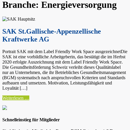
Branche:
Energieversorgung
SAK St.Gallische-Appenzellische
Kraftwerke AG
Portrait SAK mit dem Label Friendly Work Space ausgezeichnetDie
SAK ist eine vorbildliche Arbeitgeberin, das bestätigt die im Herbst
2020 erfolgte Auszeichnung mit dem Label Friendly Work Space.
Die Gesundheitsförderung Schweiz verleiht dieses Qualitätslabel
nur an Unternehmen, die ihr Betriebliches Gesundheitsmanagement
(BGM) systematisch nach anspruchsvollen Kriterien und Standards
aufbauen und umsetzen. Motivation, Leistungsfähigkeit und
Loyalität […]
from
Weiterlesen …
SAK
St.Gallische-
Appenzellische
Kraftwerke
Schnelleinstieg für Mitglieder
AG