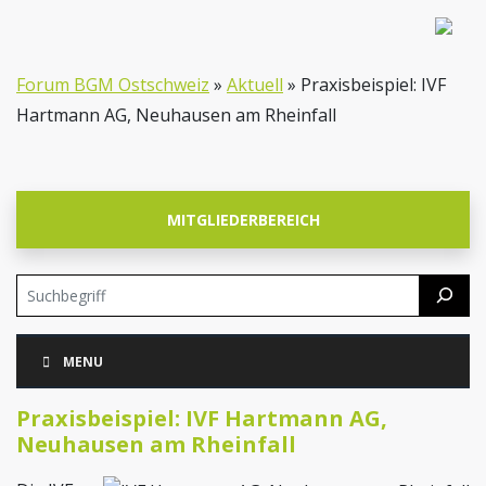
Forum BGM Ostschweiz
»
Aktuell
»
Praxisbeispiel: IVF
Hartmann AG, Neuhausen am Rheinfall
MITGLIEDERBEREICH
Suchen
Skip
MENU
Navigation
Praxisbeispiel: IVF Hartmann AG,
Neuhausen am Rheinfall