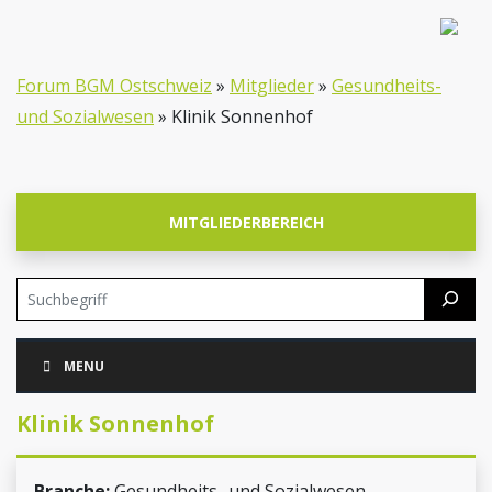
Forum BGM Ostschweiz
»
Mitglieder
»
Gesundheits-
und Sozialwesen
»
Klinik Sonnenhof
MITGLIEDERBEREICH
Suchen
Skip
MENU
Navigation
Klinik Sonnenhof
Branche:
Gesundheits- und Sozialwesen