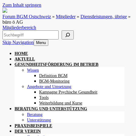
Zum Inhalt springen
Forum BGM Ostschweiz
»
Mitglieder
»
Dienstleistungen, übrige
»
büro ö AG
Mitgliederbereich
Suchen
Skip Navigation
Menu
HOME
AKTUELL
GESUNDHEITSFÖRDERUNG IM BETRIEB
Wissen
Definition BGM
BGM-Monitoring
Angebote und Umsetzung
Kampagne Psychische Gesundheit
Tools
Weiterbildung und Kurse
BERATUNG UND UNTERSTÜTZUNG
Beratung
Unterstützung
PRAXISBEISPIELE
DER VEREIN